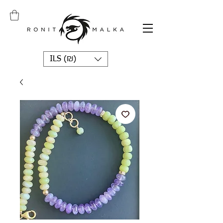
ILS (₪)