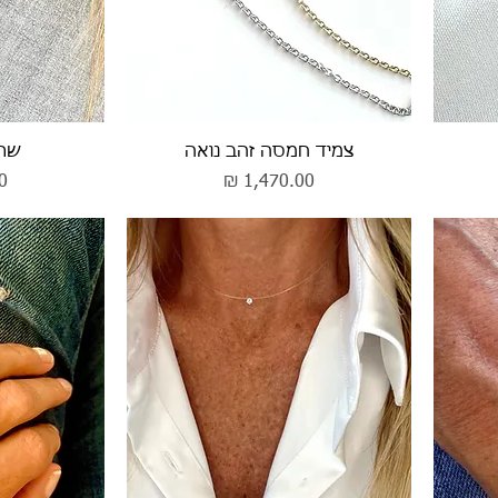
תצוגה מהירה
תצ
צמיד חמסה זהב נואה
שרש
מחיר
מ