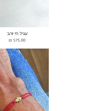
תצוגה מהירה
עגיל חי זהב
מחיר