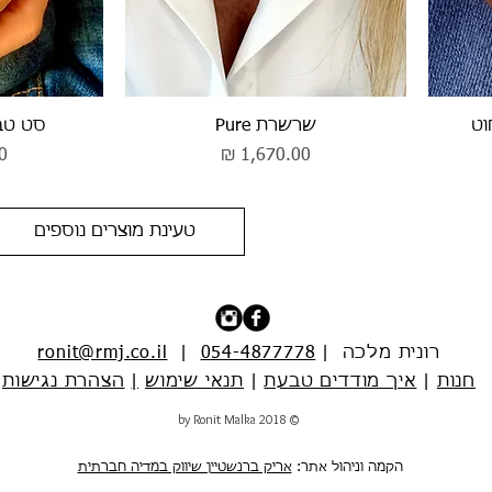
תצוגה מהירה
תצ
וט
שרשרת Pure
סט טבע
מחיר
מ
טעינת מוצרים נוספים
רונית מלכה |
054-4877778
|
ronit@rmj.co.il
חנות
|
איך מודדים טבעת
|
תנאי שימוש
|
הצהרת נגישות
© 2018 by Ronit Malka
הקמה וניהול אתר:
אריק ברנשטיין שיווק במדיה חברתית