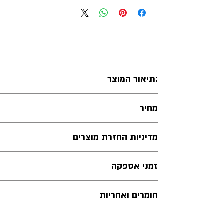
:תיאור המוצר
טבעת חותם משושה, זהב 14
K,
חלקה או משובצת יהל
מחיר
שימו לב לשינוי במחיר עם בחירת המידה
מדיניות החזרת מוצרים
זמני אספקה
כספי על תכשיטים עם חריטה, תכשיטי שמות, ע
התכשיטים מיוצרים בעבודת יד לפי הזמנה.
חומרים ואחריות
התכשיטים יועברו לחברת המשלוחים תוך 14 ימי עסקים מיום ביצוע ההזמנה.
אין החזר על דמי משלוח. במקרה של זיכוי בכ
אם יש צורך במועד אספקה מוקדם יותר, ניתן
התכשיטים מיוצרים בעבודת יד