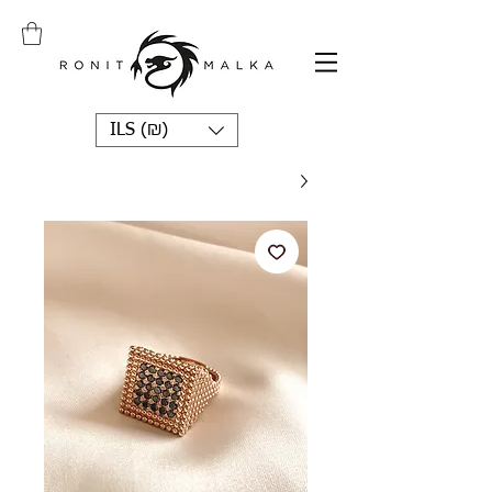
ILS (₪)