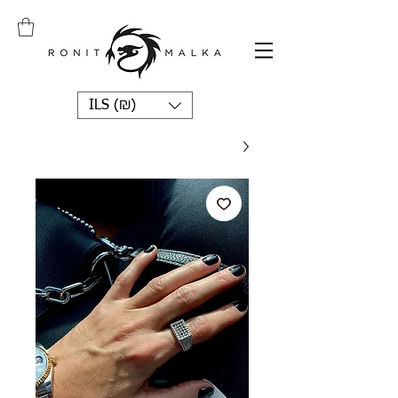
ILS (₪)