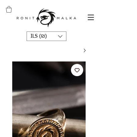
ILS (₪)