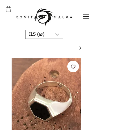
ILS (₪)