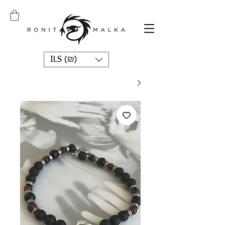
ILS (₪)