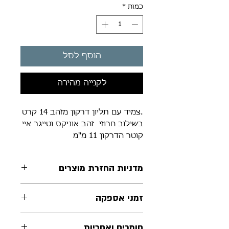
כמות
*
הוסף לסל
לקנייה מהירה
.צמיד עם תליון דרקון מזהב 14 קרט
בשילוב חרוזי זהב אוניקס וטייגר איי
קוטר הדרקון 11 מ"מ
מדניות החזרת מוצרים
ימים מיום קבלתו. נשמח להציע
זמני אספקה
תכשיט אחר במקום, או זיכוי
למימוש עתידי. החזר כספי יינתן
התכשיטים מיוצרים בעבודת יד
חומרים ואחריות
בעבור תכשיטים אשר הוחזרו