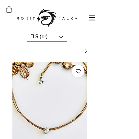
ILS (₪)