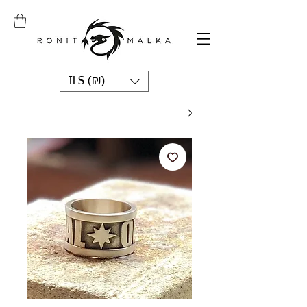
ILS (₪)